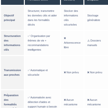
Structurer, transmettre
Stocker des
Objectif
les données clés et aider
informations
Stockage
principal
dans les formalités
clés
généraliste
décès
sécurisées
Structuration
✅ Organisation par
❌
des
thèmes de vie +
⚠️ Dossiers
Arborescence
informations
recommandations
manuels
libre
clés
intelligentes
Transmission
✅ Automatique et
❌ Non prévu
❌ Non prévu
aux proches
sécurisée
Préparation
✅ Automatisée avec
des
❌ Aucun
❌ Aucun
détection d’aides et
formalités
mécanisme
mécanisme
support humain si besoin