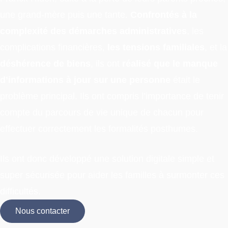
une grand-mère puis une tante.
Confrontés à la
complexité des démarches administratives
, les
complications financières,
les tensions familiales
, et la
déshérence de biens
, ils ont
réalisé que le manque
d’informations à jour sur une personne
était le
problème principal. Ils ont compris l’importance de tenir
compte du parcours de vie unique de chacun pour
effectuer correctement les formalités posthumes.
Ils ont donc développé une solution digitale simple et
super sécurisée pour aider les familles à surmonter ces
difficultés.
Nous contacter