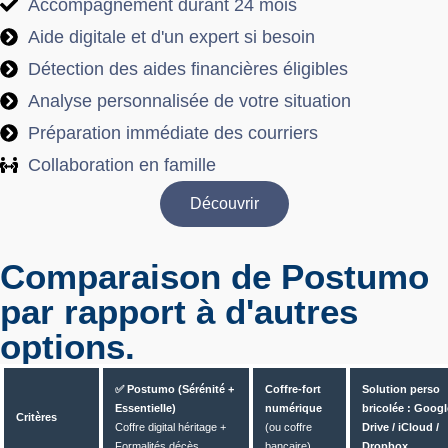
Accompagnement durant 24 mois
Aide digitale et d'un expert si besoin
Détection des aides financières éligibles
Analyse personnalisée de votre situation
Préparation immédiate des courriers
Collaboration en famille
Découvrir
Comparaison de Postumo
par rapport à d'autres
options.
✅ Postumo (Sérénité +
Coffre-fort
Solution perso
Essentielle)
numérique
bricolée : Googl
Critères
Coffre digital héritage +
(ou coffre
Drive / iCloud /
Formalités décès
bancaire)
Dropbox