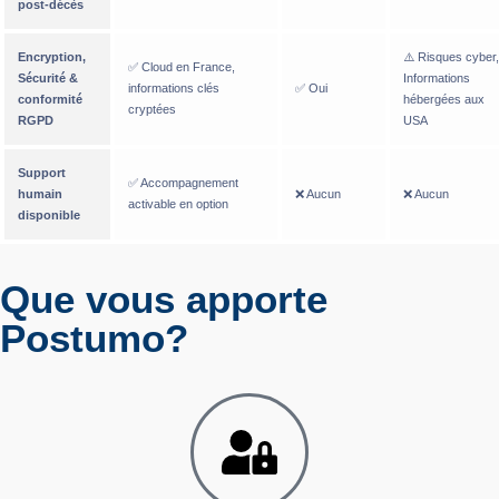
post-décès
Encryption,
⚠️ Risques cyber,
✅ Cloud en France,
Sécurité &
Informations
informations clés
✅ Oui
conformité
hébergées aux
cryptées
RGPD
USA
Support
✅ Accompagnement
humain
❌ Aucun
❌ Aucun
activable en option
disponible
Que vous apporte
Postumo?