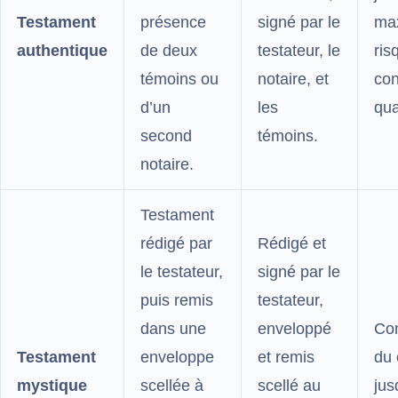
Testament
présence
signé par le
ma
authentique
de deux
testateur, le
ris
témoins ou
notaire, et
con
d’un
les
qua
second
témoins.
notaire.
Testament
rédigé par
Rédigé et
le testateur,
signé par le
puis remis
testateur,
dans une
enveloppé
Con
Testament
enveloppe
et remis
du 
mystique
scellée à
scellé au
jus