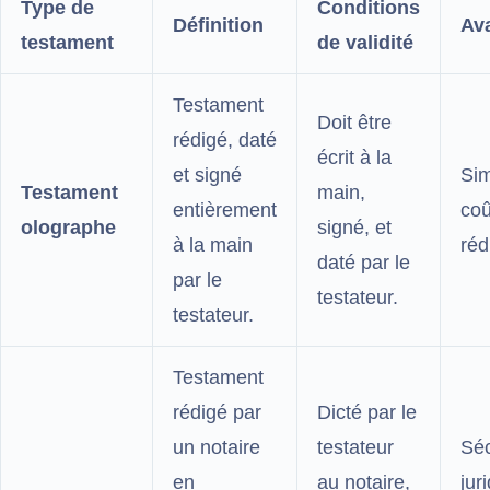
Type de
Conditions
Définition
Av
testament
de validité
Testament
Doit être
rédigé, daté
écrit à la
et signé
Sim
Testament
main,
entièrement
coû
olographe
signé, et
à la main
réd
daté par le
par le
testateur.
testateur.
Testament
rédigé par
Dicté par le
un notaire
testateur
Séc
en
au notaire,
jur